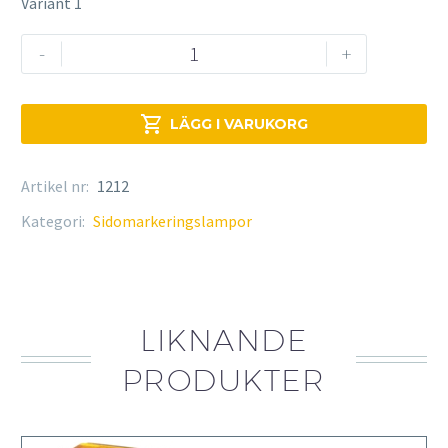
Variant 1
Sidomarkeringslampa
-
+
mängd

LÄGG I VARUKORG
Artikel nr:
1212
Kategori:
Sidomarkeringslampor
LIKNANDE
PRODUKTER