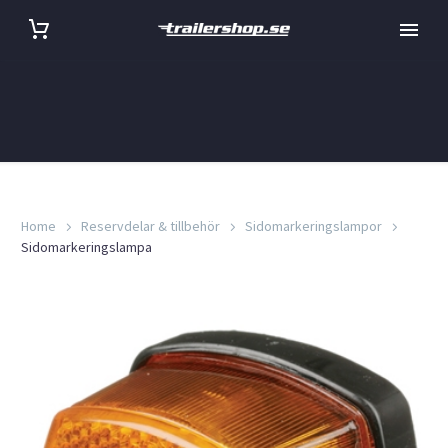
Home
Reservdelar & tillbehör
Sidomarkeringslampor
Sidomarkeringslampa