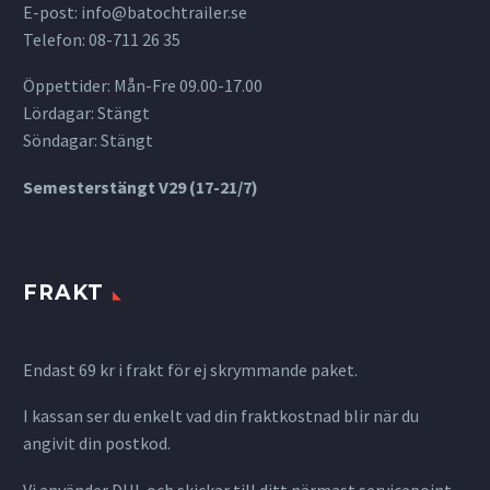
E-post:
info@batochtrailer.se
Telefon: 08-711 26 35
Öppettider: Mån-Fre 09.00-17.00
Lördagar: Stängt
Söndagar: Stängt
Semesterstängt V29 (17-21/7)
FRAKT
Endast 69 kr i frakt för ej skrymmande paket.
I kassan ser du enkelt vad din fraktkostnad blir när du
angivit din postkod.
Vi använder DHL och skickar till ditt närmast servicepoint,