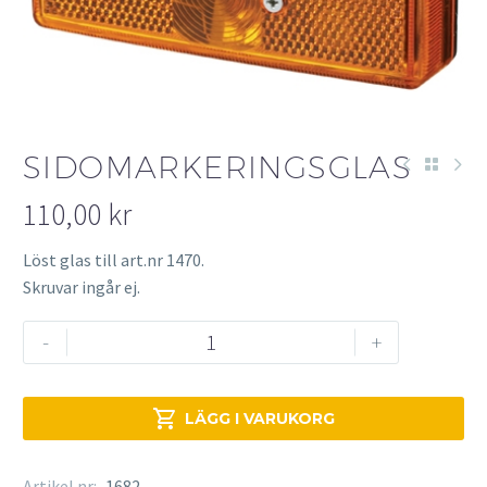
SIDOMARKERINGSGLAS
110,00
kr
Löst glas till art.nr 1470.
Skruvar ingår ej.
Sidomarkeringsglas
-
+
mängd

LÄGG I VARUKORG
Artikel nr:
1682