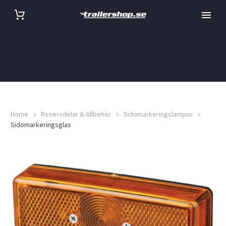
Home
Reservdelar & tillbehör
Sidomarkeringslampor
Sidomarkeringsglas