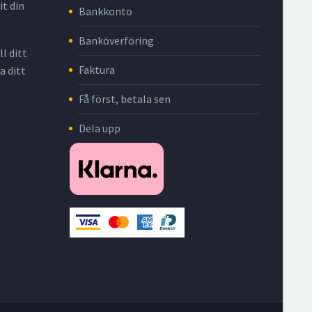
it din
Bankkonto
Banköverföring
l ditt
Faktura
a ditt
Få först, betala sen
Dela upp