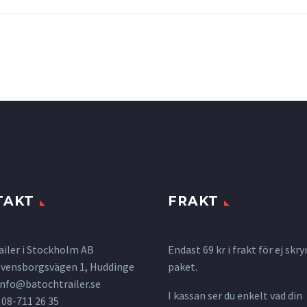
TAKT
FRAKT
ailer i Stockholm AB
Endast 69 kr i frakt för ej s
 Svensborgsvägen 1, Huddinge
paket.
info@batochtrailer.se
I kassan ser du enkelt vad din
 08-711 26 35