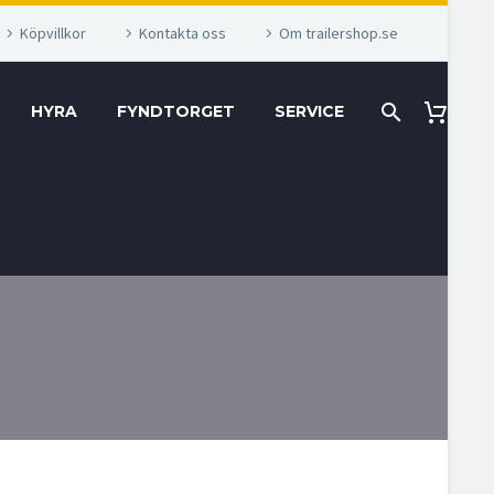
Köpvillkor
Kontakta oss
Om trailershop.se
HYRA
FYNDTORGET
SERVICE