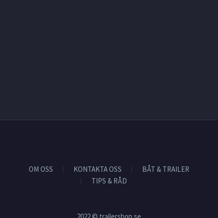
OM OSS
KONTAKTA OSS
BÅT & TRAILER
TIPS & RÅD
2022 © trailershop.se