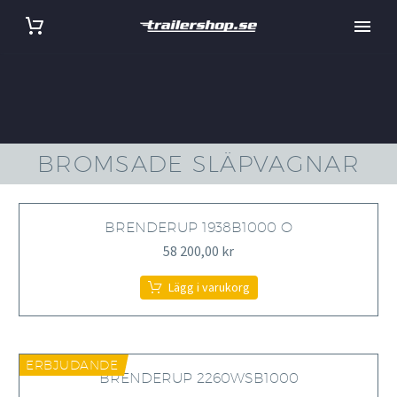
BROMSADE SLÄPVAGNAR
BRENDERUP 1938B1000 O
58 200,00
kr
Lägg i varukorg
ERBJUDANDE
BRENDERUP 2260WSB1000