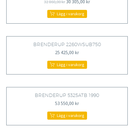
Det
Det
30 305,00
kr
32 860,00
kr
ursprungliga
nuvarande
Lägg i varukorg
priset
priset
var:
är:
32
30
860,00 kr.
305,00 kr.
BRENDERUP 2260WSUB750
25 425,00
kr
Lägg i varukorg
BRENDERUP 5325ATB 1990
53 550,00
kr
Lägg i varukorg