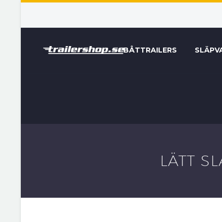
BÅTTRAILERS
SLÄPV
LÄTT S