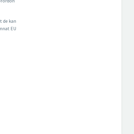
äpfordon
t de kan
 annat EU