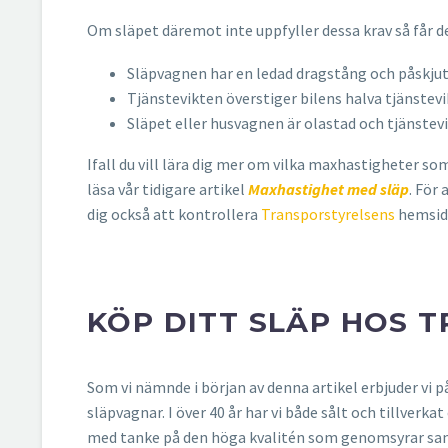
Om släpet däremot inte uppfyller dessa krav så får 
Släpvagnen har en ledad dragstång och påskj
Tjänstevikten överstiger bilens halva tjänstevi
Släpet eller husvagnen är olastad och tjänstevi
Ifall du vill lära dig mer om vilka maxhastigheter s
läsa vår tidigare artikel
Maxhastighet med släp
. För
dig också att kontrollera
Transporstyrelsens
hemsid
KÖP DITT SLÄP HOS 
Som vi nämnde i början av denna artikel erbjuder vi p
släpvagnar. I över 40 år har vi både sålt och tillver
med tanke på den höga kvalitén som genomsyrar samt