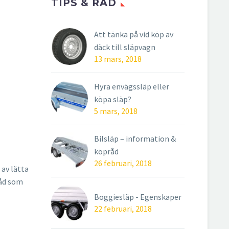
TIPS & RÅD
Att tänka på vid köp av
däck till släpvagn
13 mars, 2018
Hyra envägssläp eller
köpa släp?
5 mars, 2018
Bilsläp – information &
köpråd
26 februari, 2018
 av lätta
råd som
Boggiesläp - Egenskaper
22 februari, 2018