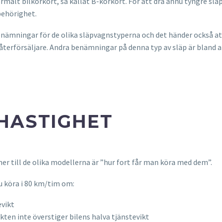
rmalt bilkörkort, så kallat B-körkort. För att dra ännu tyngre sl
behörighet.
enämningar för de olika släpvagnstyperna och det händer också at
ll återförsäljare. Andra benämningar på denna typ av släp är bland
HASTIGHET
 till de olika modellerna är ”hur fort får man köra med dem”.
u köra i 80 km/tim om:
evikt
kten inte överstiger bilens halva tjänstevikt