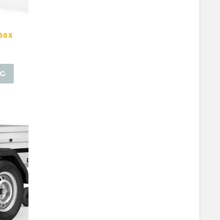
50 X
RG