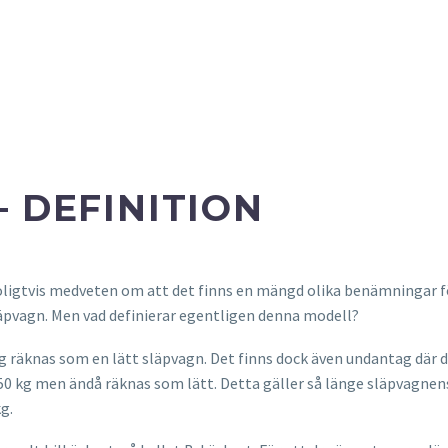
– DEFINITION
 troligtvis medveten om att det finns en mängd olika benämningar f
läpvagn. Men vad definierar egentligen denna modell?
kg räknas som en lätt släpvagn. Det finns dock även undantag där 
750 kg men ändå räknas som lätt. Detta gäller så länge släpvagnen
g.