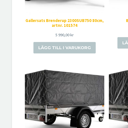
Gallersats Brenderup 2300SUB750 80cm,
artnr. 101574
5 990,00
kr
LÄ
LÄGG TILL I VARUKORG