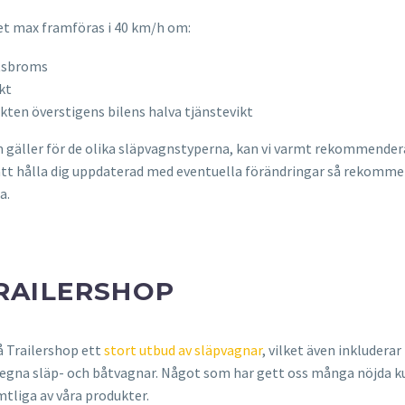
det max framföras i 40 km/h om:
utsbroms
kt
kten överstigens bilens halva tjänstevikt
om gäller för de olika släpvagnstyperna, kan vi varmt rekommender
 att hålla dig uppdaterad med eventuella förändringar så rekomme
a.
TRAILERSHOP
å Trailershop ett
stort utbud av släpvagnar
, vilket även inkluderar
kat egna släp- och båtvagnar. Något som har gett oss många nöjda 
liga av våra produkter.