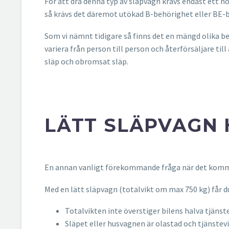
För att dra denna typ av släpvagn krävs endast ett no
så krävs det däremot utökad B-behörighet eller BE-
Som vi nämnt tidigare så finns det en mängd olika b
variera från person till person och återförsäljare ti
släp och obromsat släp.
LÄTT SLÄPVAGN 
En annan vanligt förekommande fråga när det kommer
Med en lätt släpvagn (totalvikt om max 750 kg) får d
Totalvikten inte överstiger bilens halva tjänst
Släpet eller husvagnen är olastad och tjänstevi