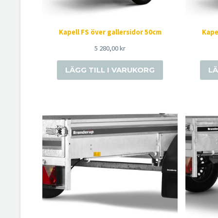
Kapell FS över gallersidor 50cm
Kape
5 280,00
kr
LÄGG TILL I VARUKORG
LÄ