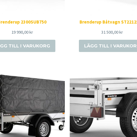
Brenderup 2300SUB750
Brenderup Båtvagn ST2212
19 990,00
kr
31 500,00
kr
GG TILL I VARUKORG
LÄGG TILL I VARUKO