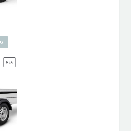
RG
PRODUKTER
REA
PÅ
REA