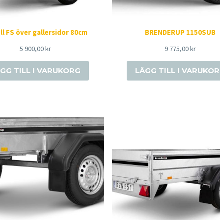
ll FS över gallersidor 80cm
BRENDERUP 1150SUB
5 900,00
kr
9 775,00
kr
GG TILL I VARUKORG
LÄGG TILL I VARUKO