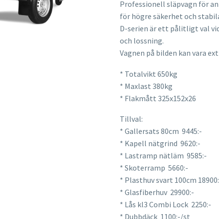
Professionell släpvagn för a
för högre säkerhet och stabi
D-serien är ett pålitligt val 
och lossning.
Vagnen på bilden kan vara ext
* Totalvikt 650kg
* Maxlast 380kg
* Flakmått 325x152x26
Tillval:
* Gallersats 80cm 9445:-
* Kapell nätgrind 9620:-
* Lastramp nätläm 9585:-
* Skoterramp 5660:-
* Plasthuv svart 100cm 18900:
* Glasfiberhuv 29900:-
* Lås kl3 Combi Lock 2250:-
* Dubbdäck 1100:-/st