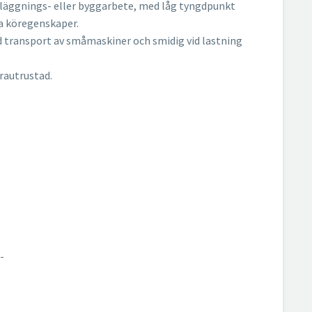
nläggnings- eller byggarbete, med låg tyngdpunkt
la köregenskaper.
vid transport av småmaskiner och smidig vid lastning
rautrustad.
-