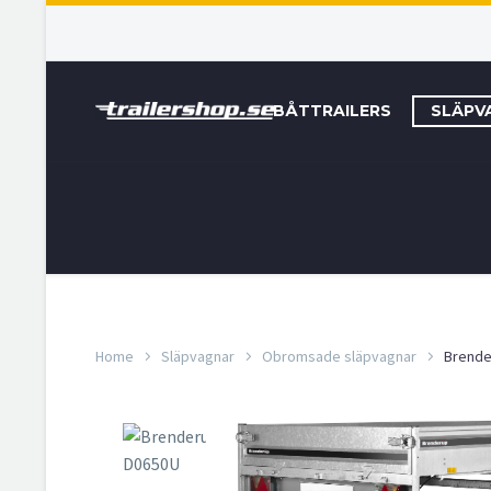
BÅTTRAILERS
SLÄPV
Home
Släpvagnar
Obromsade släpvagnar
Brende