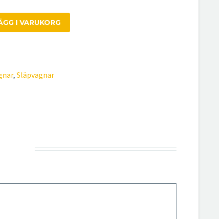
ÄGG I VARUKORG
gnar
,
Släpvagnar
R