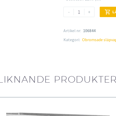
Brenderup
-
+

L
D0650U
mängd
Artikel nr:
106844
Kategori:
Obromsade släpva
LIKNANDE PRODUKTE