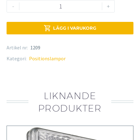
Löst
-
+
glas
mängd

LÄGG I VARUKORG
Artikel nr:
1209
Kategori:
Positionslampor
LIKNANDE
PRODUKTER