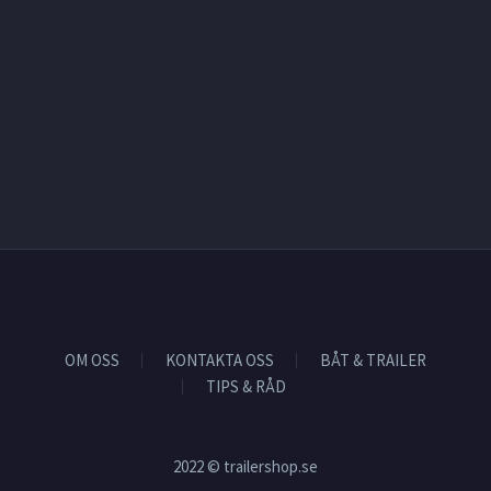
OM OSS
KONTAKTA OSS
BÅT & TRAILER
TIPS & RÅD
2022 © trailershop.se