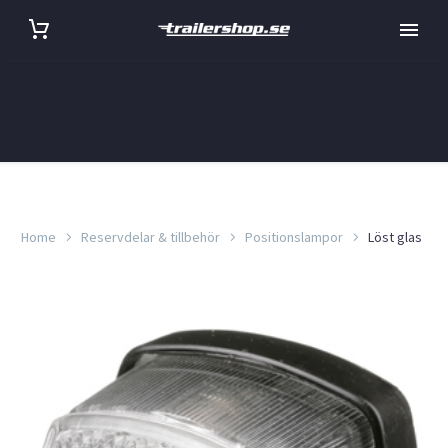
Home
Reservdelar & tillbehör
Positionslampor
Löst glas