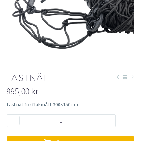
LASTNÄT
995,00
kr
Lastnät för flakmått 300×150 cm.
Lastnät
-
+
mängd