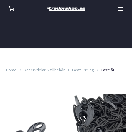
Home
Reservdelar & tillbehör
Lastsurrning
Lastnät