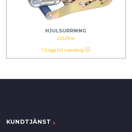
HJULSURRNING
215,00
kr
Lägg till i varukorg
KUNDTJÄNST