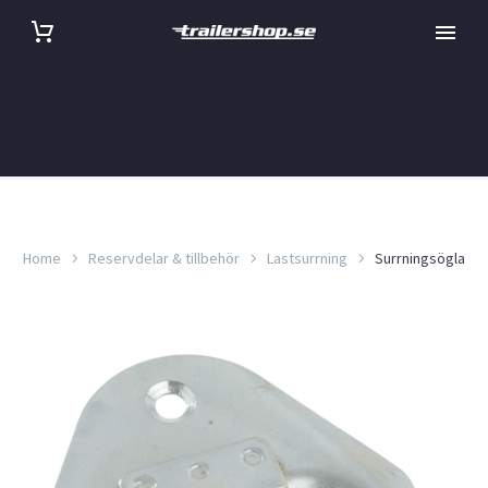
Home
Reservdelar & tillbehör
Lastsurrning
Surrningsögla