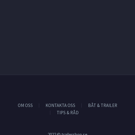
OM OSS
KONTAKTA OSS
BÅT & TRAILER
TIPS & RÅD
2022 © trailershop.se