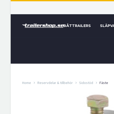
BÅTTRAILERS
SLÄPV
Home
Reservdelar & tillbehör
Sidostöd
Fäste