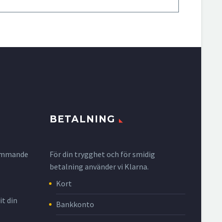
BETALNING
krymmande
För din trygghet och för smidig
betalning använder vi Klarna.
Kort
it din
Bankkonto