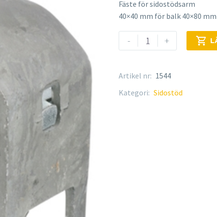
Fäste för sidostödsarm
40×40 mm för balk 40×80 mm
Fäste
-
+

L
mängd
Artikel nr:
1544
Kategori:
Sidostöd