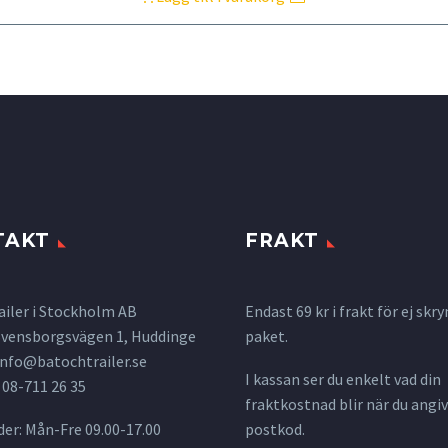
TAKT
FRAKT
ailer i Stockholm AB
Endast 69 kr i frakt för ej s
 Svensborgsvägen 1, Huddinge
paket.
info@batochtrailer.se
I kassan ser du enkelt vad din
 08-711 26 35
fraktkostnad blir när du angiv
er: Mån-Fre 09.00-17.00
postkod.