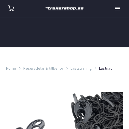
Home
Reservdelar & tillbehör
Lastsurrning
Lastnät