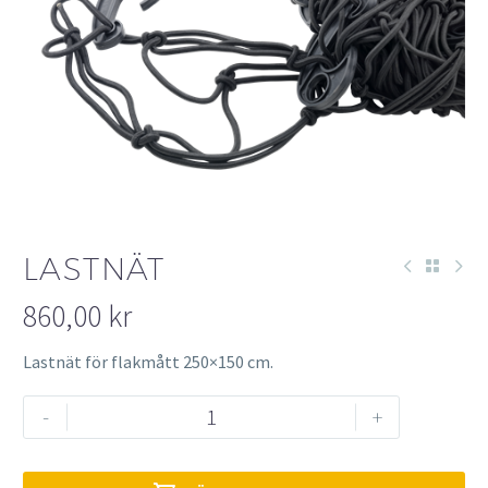
LASTNÄT
860,00
kr
Lastnät för flakmått 250×150 cm.
Lastnät
-
+
mängd