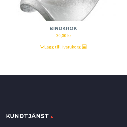
BINDKROK
30,00
kr
Lägg till i varukorg
KUNDTJÄNST