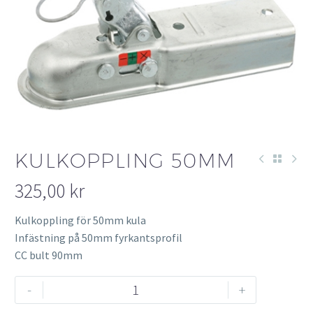
KULKOPPLING 50MM
325,00
kr
Kulkoppling för 50mm kula
Infästning på 50mm fyrkantsprofil
CC bult 90mm
Kulkoppling
-
+
50mm