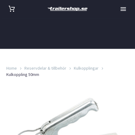
Home
Reservdelar & tillbehör
Kulkopplingar
Kulkoppling 50mm