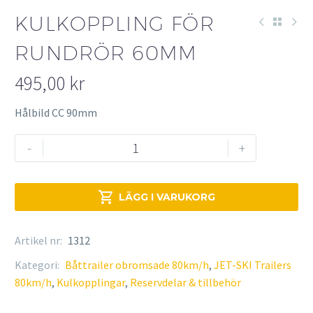
KULKOPPLING FÖR
RUNDRÖR 60MM
495,00
kr
Hålbild CC 90mm
Kulkoppling
-
+
för
rundrör
60mm

LÄGG I VARUKORG
mängd
Artikel nr:
1312
Kategori:
Båttrailer obromsade 80km/h
,
JET-SKI Trailers
80km/h
,
Kulkopplingar
,
Reservdelar & tillbehör