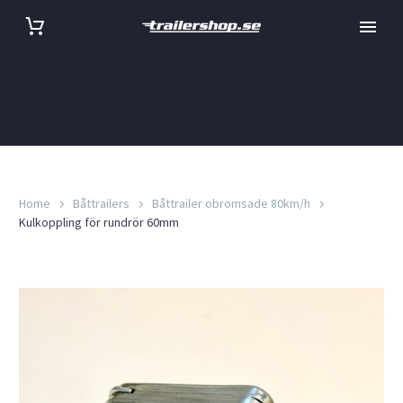
Home
Båttrailers
Båttrailer obromsade 80km/h
Kulkoppling för rundrör 60mm