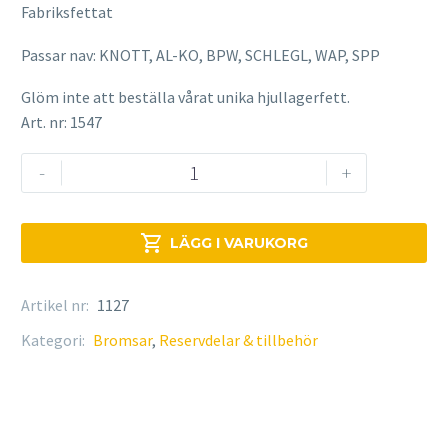
Fabriksfettat
Passar nav: KNOTT, AL-KO, BPW, SCHLEGL, WAP, SPP
Glöm inte att beställa vårat unika hjullagerfett.
Art. nr: 1547
Kompaktlager
-
+
mängd

LÄGG I VARUKORG
Artikel nr:
1127
Kategori:
Bromsar
,
Reservdelar & tillbehör