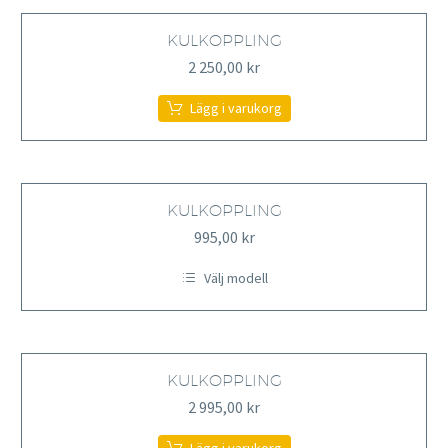
har
flera
varianter.
KULKOPPLING
De
2 250,00
kr
olika
alternativen
kan
Lägg i varukorg
väljas
på
produktsidan
KULKOPPLING
995,00
kr
Välj modell
Den
här
produkten
har
flera
varianter.
KULKOPPLING
De
2 995,00
kr
olika
alternativen
kan