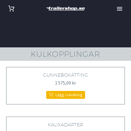
KULKOPPLINGAR
GUNNEBOKÄTTING
1 575,00
kr
Lägg i varukorg
KALIXADAPTER