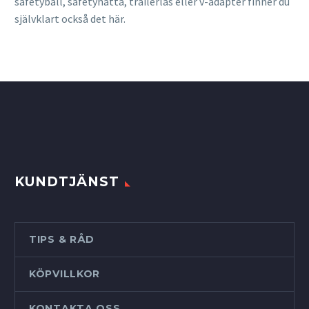
safetyball, safetyhätta, trailerlås eller v-adapter finner du
självklart också det här.
KUNDTJÄNST
TIPS & RÅD
KÖPVILLKOR
KONTAKTA OSS