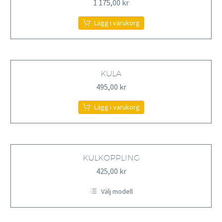
1 175,00
kr
Lägg i varukorg
KULA
495,00
kr
Lägg i varukorg
KULKOPPLING
425,00
kr
Välj modell
Den
här
produkten