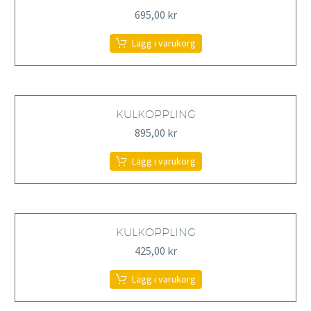
De
695,00
kr
olika
alternativen
kan
Lägg i varukorg
väljas
på
produktsidan
KULKOPPLING
895,00
kr
Lägg i varukorg
KULKOPPLING
425,00
kr
Lägg i varukorg