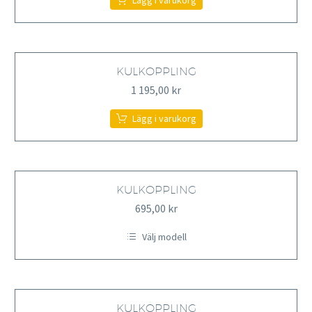
Lägg i varukorg
väljas
på
produktsidan
KULKOPPLING
1 195,00
kr
Lägg i varukorg
KULKOPPLING
695,00
kr
Välj modell
Den
här
produkten
har
flera
varianter.
KULKOPPLING