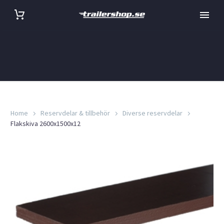
Home
Reservdelar & tillbehör
Diverse reservdelar
Flakskiva 2600x1500x12