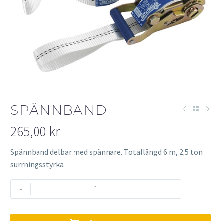
SPÄNNBAND
265,00
kr
Spännband delbar med spännare. Totallängd 6 m, 2,5 ton
surrningsstyrka
Spännband
-
+
mängd