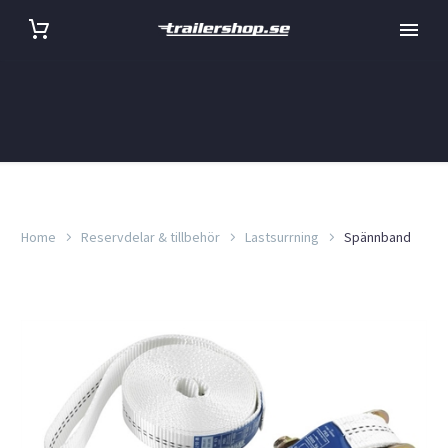
Home
Reservdelar & tillbehör
Lastsurrning
Spännband