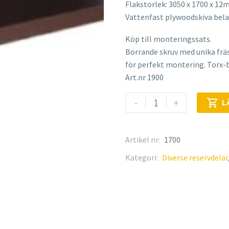
Flakstorlek: 3050 x 1700 x 1
Vattenfast plywoodskiva bela
Köp till monteringssats.
Borrande skruv med unika frä
för perfekt montering. Torx-b
Art.nr 1900
Flakskiva
-
+

L
3050x1700x12
mängd
Artikel nr:
1700
Kategori:
Diverse reservdelar