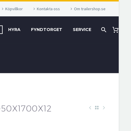
Köpvillkor
Kontakta oss
Om trailershop.se
HYRA
FYNDTORGET
SERVICE
050X1700X12