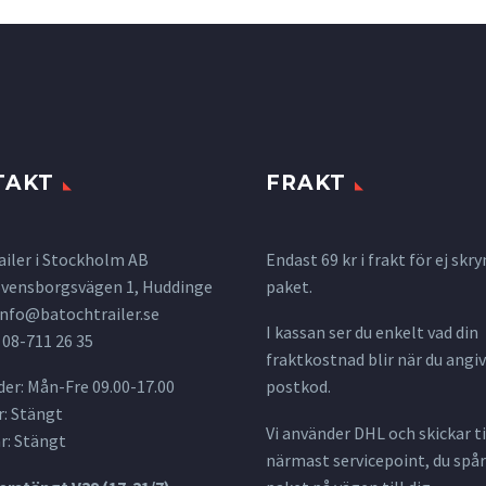
TAKT
FRAKT
ailer i Stockholm AB
Endast 69 kr i frakt för ej s
 Svensborgsvägen 1, Huddinge
paket.
info@batochtrailer.se
I kassan ser du enkelt vad din
 08-711 26 35
fraktkostnad blir när du angiv
er: Mån-Fre 09.00-17.00
postkod.
: Stängt
Vi använder DHL och skickar til
r: Stängt
närmast servicepoint, du spår