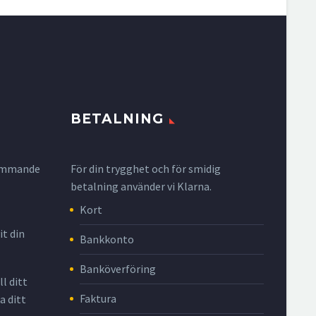
BETALNING
krymmande
För din trygghet och för smidig
betalning använder vi Klarna.
Kort
it din
Bankkonto
Banköverföring
l ditt
Faktura
a ditt