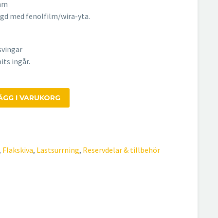
2mm
gd med fenolfilm/wira-yta.
svingar
its ingår.
ÄGG I VARUKORG
,
Flakskiva
,
Lastsurrning
,
Reservdelar & tillbehör