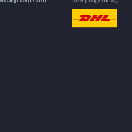
rstängt V29 (17-21/7)
paket på vägen till dig.