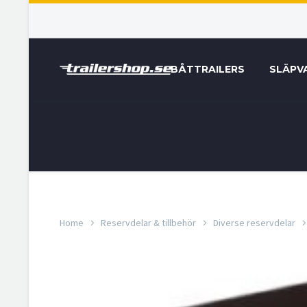
BÅTTRAILERS
SLÄPV
Home
Reservdelar & tillbehör
Diverse reservdelar