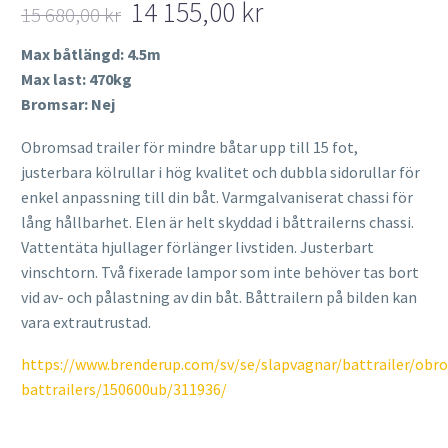
14 155,00
kr
15 680,00
kr
Det
Det
Max båtlängd: 4.5m
ursprungliga
nuvarande
Max last: 470kg
priset
priset
Bromsar: Nej
var:
är:
15
14
Obromsad trailer för mindre båtar upp till 15 fot,
680,00 kr.
155,00 kr.
justerbara kölrullar i hög kvalitet och dubbla sidorullar för
enkel anpassning till din båt. Varmgalvaniserat chassi för
lång hållbarhet. Elen är helt skyddad i båttrailerns chassi.
Vattentäta hjullager förlänger livstiden. Justerbart
vinschtorn. Två fixerade lampor som inte behöver tas bort
vid av- och pålastning av din båt. Båttrailern på bilden kan
vara extrautrustad.
https://www.brenderup.com/sv/se/slapvagnar/battrailer/obr
battrailers/150600ub/311936/