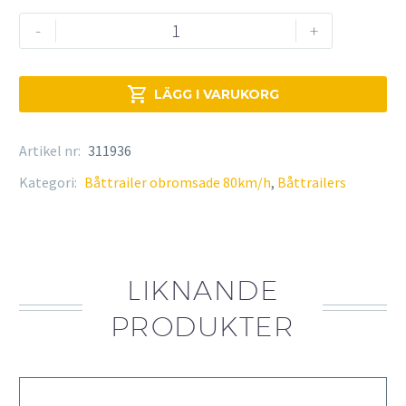
Brenderup
-
+
150600
UB
mängd

LÄGG I VARUKORG
Artikel nr:
311936
Kategori:
Båttrailer obromsade 80km/h
,
Båttrailers
LIKNANDE
PRODUKTER