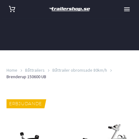
Home
Båttrailers
Båttrailer obromsade 80km/h
Brenderup 150600 UB
ERBJUDANDE