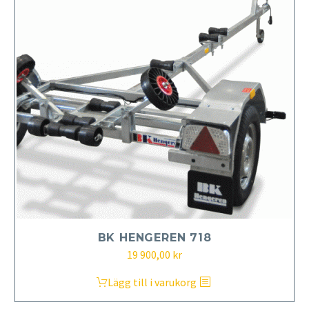
BK HENGEREN 718
Det
Det
19 900,00
kr
ursprungliga
nuvarande
Lägg till i varukorg
priset
priset
var:
är: