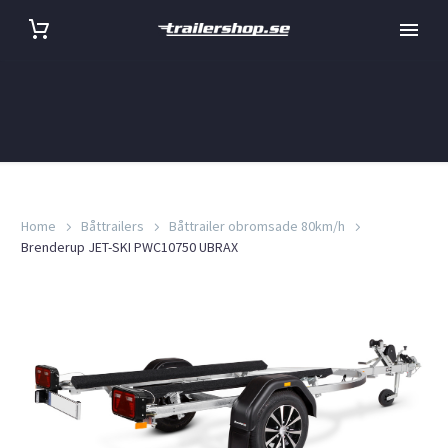
Home
Båttrailers
Båttrailer obromsade 80km/h
Brenderup JET-SKI PWC10750 UBRAX