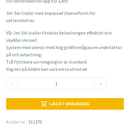
För vattenskotrar upp till 3,8m
Jet-Ski trailer med anpassad chassieform för
vattenskotrar.
Vår Jet-Ski trailer fördelar belastningen effektivt och
skyddar skrovet.
System med skenor med hög glidförmågasom underlättar
på och avlastning.
Två flyttbara surrningsöglor är standard.
Vagnen på bilden kan vara extra utrustad.
Brenderup
-
+
JET-
SKI
PWC10750

LÄGG I VARUKORG
UBRAX
mängd
Artikel nr:
311370