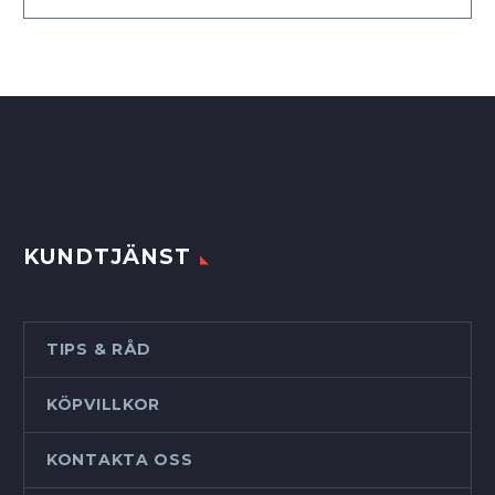
var:
är:
21
19
120,00 kr.
900,00 kr.
KUNDTJÄNST
TIPS & RÅD
KÖPVILLKOR
KONTAKTA OSS