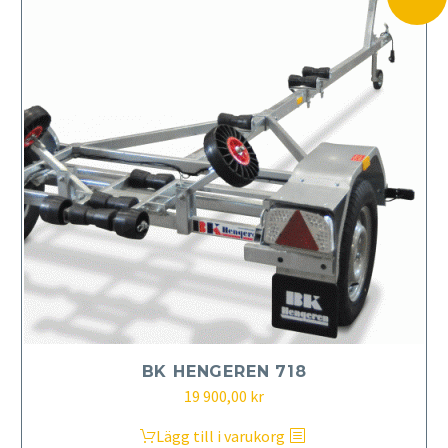
BK HENGEREN 718
Det
Det
19 900,00
kr
ursprungliga
nuvarande
Lägg till i varukorg
priset
priset