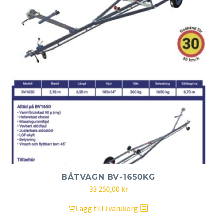
BÅTVAGN BV-1650KG
Det
Det
33 250,00
kr
ursprungliga
nuvarande
Lägg till i varukorg
priset
priset