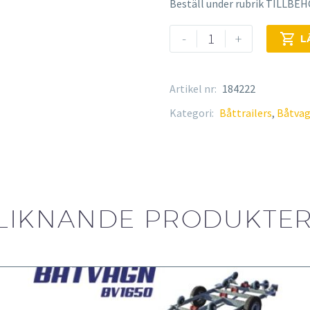
Beställ under rubrik TILLBE
Båtvagn
-
+

L
BV-
3000
mängd
Artikel nr:
184222
Kategori:
Båttrailers
,
Båtvag
LIKNANDE PRODUKTE