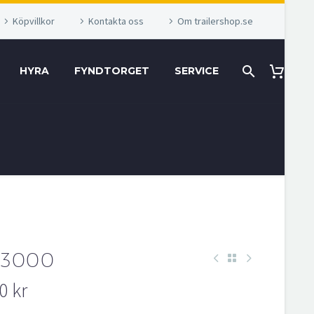
Köpvillkor
Kontakta oss
Om trailershop.se
HYRA
FYNDTORGET
SERVICE
-3000
00
kr