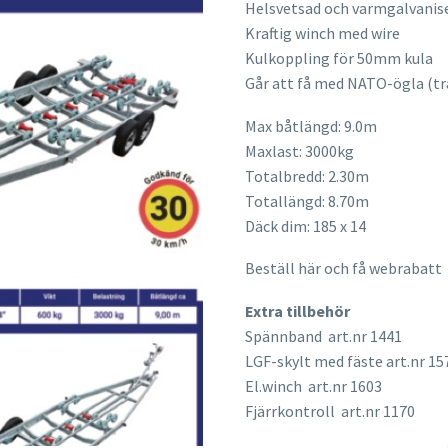
Helsvetsad och varmgalvanis
ursprungliga
nuvarande
Kraftig winch med wire
priset
priset
Kulkoppling för 50mm kula
var:
är:
Går att få med NATO-ögla (tr
75
71
000,00 kr.
250,00 kr.
Max båtlängd: 9.0m
Maxlast: 3000kg
Totalbredd: 2.30m
Totallängd: 8.70m
Däck dim: 185 x 14
Beställ här och få webrabatt
Extra tillbehör
Spännband art.nr 1441
LGF-skylt med fäste art.nr 15
El.winch art.nr 1603
Fjärrkontroll art.nr 1170