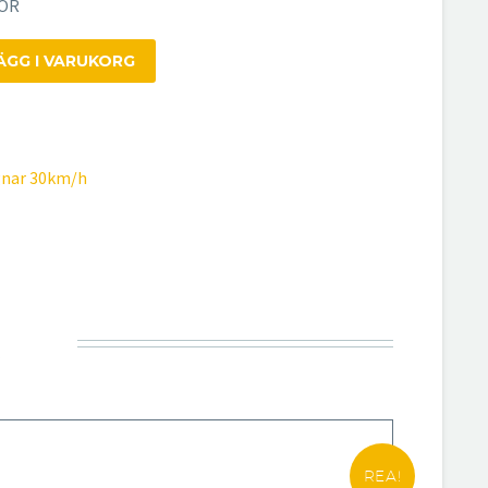
HÖR
ÄGG I VARUKORG
nar 30km/h
R
REA!