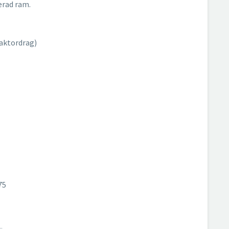
erad ram.
aktordrag)
75