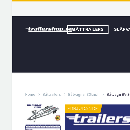
BÅTTRAILERS
SLÄPV
Home
Båttrailers
Båtvagnar 30km/h
Båtvagn BV-3
ERBJUDANDE