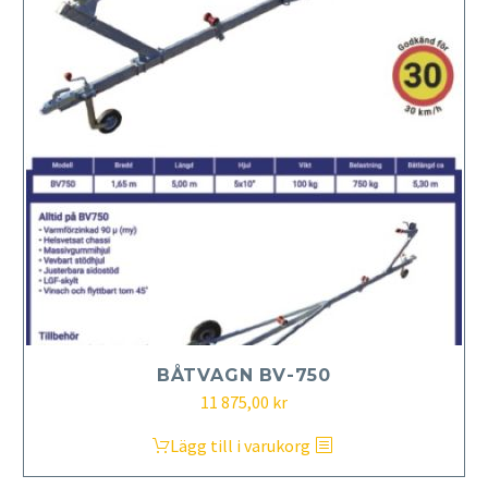
BÅTVAGN BV-750
Det
Det
11 875,00
kr
ursprungliga
nuvarande
Lägg till i varukorg
priset
priset
var:
är: