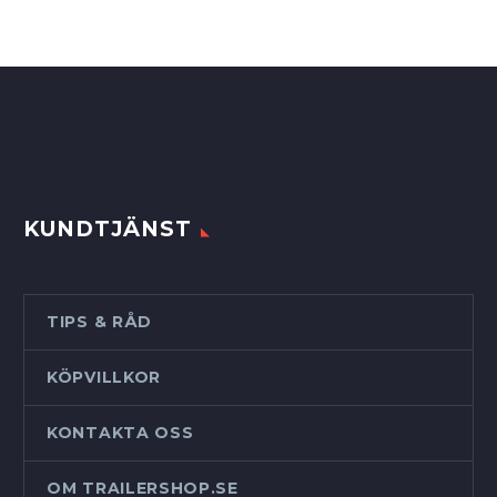
12
11
500,00 kr.
875,00 kr.
KUNDTJÄNST
TIPS & RÅD
KÖPVILLKOR
KONTAKTA OSS
OM TRAILERSHOP.SE