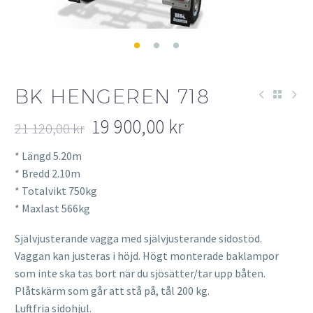
BK HENGEREN 718
19 900,00
kr
21 120,00
kr
Det
Det
* Längd 5.20m
ursprungliga
nuvarande
* Bredd 2.10m
priset
priset
* Totalvikt 750kg
var:
är:
* Maxlast 566kg
21
19
120,00 kr.
900,00 kr.
Självjusterande vagga med självjusterande sidostöd.
Vaggan kan justeras i höjd. Högt monterade baklampor
som inte ska tas bort när du sjösätter/tar upp båten.
Plåtskärm som går att stå på, tål 200 kg.
Luftfria sidohjul.