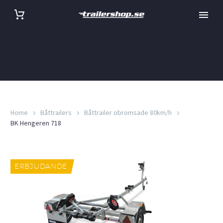
Home
Båttrailers
Båttrailer obromsade 80km/h
BK Hengeren 718
ERBJUDANDE