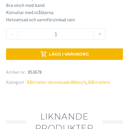
Bra vinch med band.
Kölrullar med stålkärna.
Helsvetsad och varmförzinkad ram
BK
-
+
Hengeren
718
mängd

LÄGG I VARUKORG
Artikel nr:
853678
Kategori:
Båttrailer obromsade 80km/h
,
Båttrailers
LIKNANDE
PRODUKTER