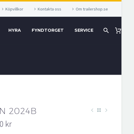
Köpvillkor
Kontakta oss
Om trailershop.se
HYRA
FYNDTORGET
SERVICE
N 2024B
00
kr