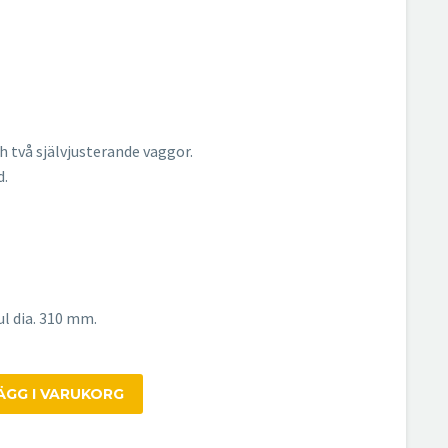
 två självjusterande vaggor.
d.
l dia. 310 mm.
ÄGG I VARUKORG