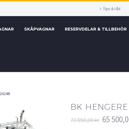
Tips & råd
AGNAR
SKÅPVAGNAR
RESERVDELAR & TILLBEHÖR
 2024B
BK HENGERE
65 500,
72 050,00
kr
Det
Det