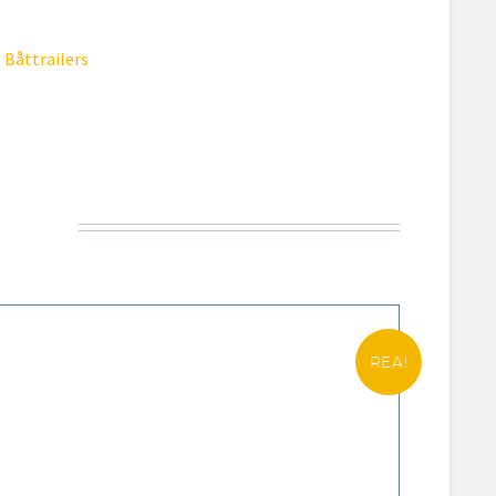
,
Båttrailers
R
REA!