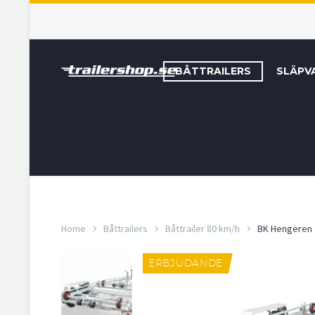
BÅTTRAILERS
SLÄPV
Home
Båttrailers
Båttrailer 80 km/h
BK Hengeren
ERBJUDANDE