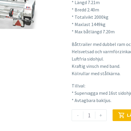
* Längd 7.21m
ursprungliga
nuvarande
* Bredd 2.40m
priset
priset
* Totalvikt 2000kg
var:
är:
* Maxlast 1449kg
72
65
* Max båtlängd 7.20m
050,00 kr.
500,00 kr.
Båttrailer med dubbel ram och
Helsvetsad och varmförzinka
Luftfria sidohjul.
Kraftig vinsch med band.
Kölrullar med stålkärna.
Tillval:
* Supervagga med 16st sidohju
* Avtagbara bakljus.
BK
-
+

L
Hengeren
2024B