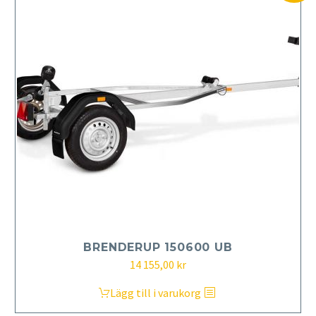
BRENDERUP 150600 UB
Det
Det
14 155,00
kr
ursprungliga
nuvarande
Lägg till i varukorg
priset
priset