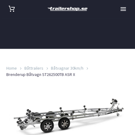
Home
Båttrailers
Båtvagnar 30km/h
Brenderup Båtvagn ST262500TB ASR X