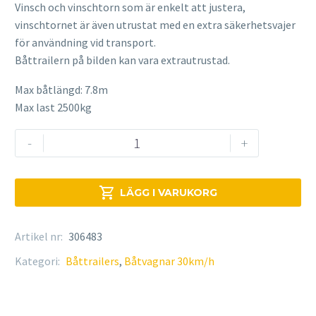
Vinsch och vinschtorn som är enkelt att justera,
vinschtornet är även utrustat med en extra säkerhetsvajer
för användning vid transport.
Båttrailern på bilden kan vara extrautrustad.
Max båtlängd: 7.8m
Max last 2500kg
Brenderup
-
+
Båtvagn
ST262500TB
ASR

LÄGG I VARUKORG
X
mängd
Artikel nr:
306483
Kategori:
Båttrailers
,
Båtvagnar 30km/h