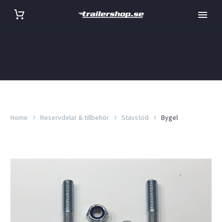
Home
Reservdelar & tillbehör
Stävstöd
Bygel