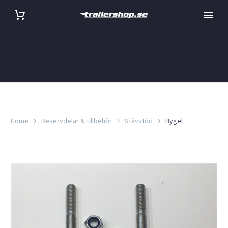
Home
Reservdelar & tillbehör
Stävstöd
Bygel