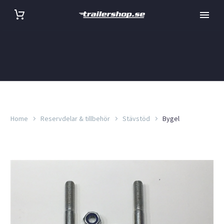
Home
Reservdelar & tillbehör
Stävstöd
Bygel