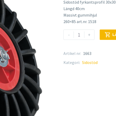
Sidostöd fyrkantsprofil 30x
Längd 40cm
Massivt gummihjul
260×85 art.nr. 1518
Sidostödsarm
-
+

L
med
hjul
mängd
Artikel nr:
1663
Kategori:
Sidostöd