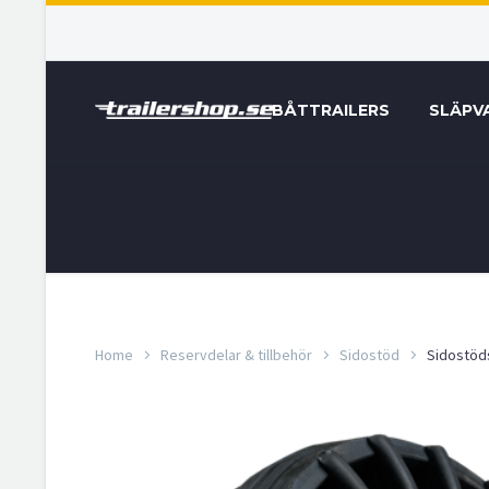
BÅTTRAILERS
SLÄPV
Home
Reservdelar & tillbehör
Sidostöd
Sidostöd