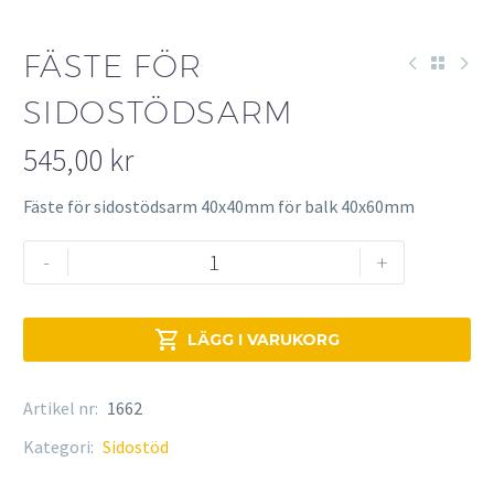
FÄSTE FÖR
SIDOSTÖDSARM
545,00
kr
Fäste för sidostödsarm 40x40mm för balk 40x60mm
Fäste
-
+
för
sidostödsarm
mängd

LÄGG I VARUKORG
Artikel nr:
1662
Kategori:
Sidostöd