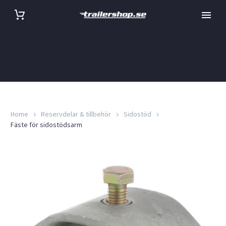
Home
Reservdelar & tillbehör
Sidostöd
Fäste för sidostödsarm