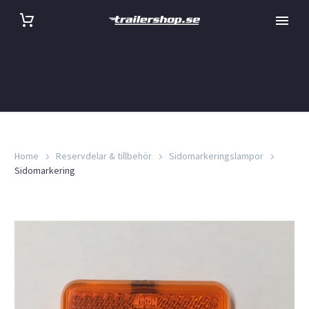
Home
Reservdelar & tillbehör
Sidomarkeringslampor
Sidomarkering