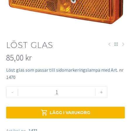
LÖST GLAS
85,00
kr
Löst glas som passar till sidomarkeringslampa med Art. nr
1470
Löst
-
+
glas
mängd

LÄGG I VARUKORG
Artikel nr:
1471