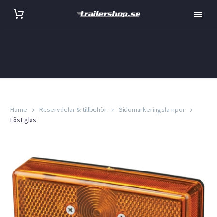
Home
Reservdelar & tillbehör
Sidomarkeringslampor
Löst glas