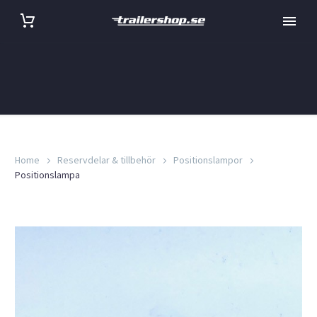
Home
Reservdelar & tillbehör
Positionslampor
Positionslampa