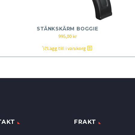
STÄNKSKÄRM BOGGIE
995,00
kr
Lägg till i varukorg
TAKT
FRAKT