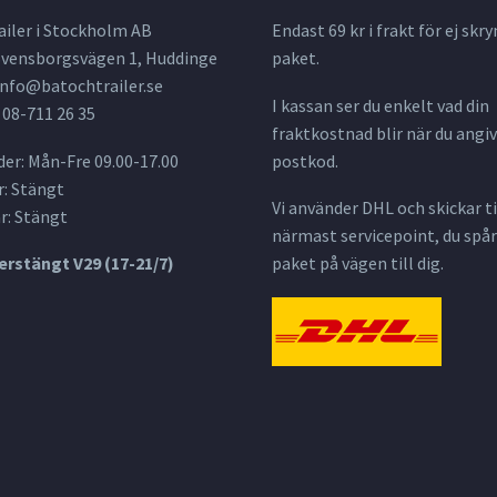
ailer i Stockholm AB
Endast 69 kr i frakt för ej s
 Svensborgsvägen 1, Huddinge
paket.
info@batochtrailer.se
I kassan ser du enkelt vad din
 08-711 26 35
fraktkostnad blir när du angiv
er: Mån-Fre 09.00-17.00
postkod.
: Stängt
Vi använder DHL och skickar til
r: Stängt
närmast servicepoint, du spår
rstängt V29 (17-21/7)
paket på vägen till dig.