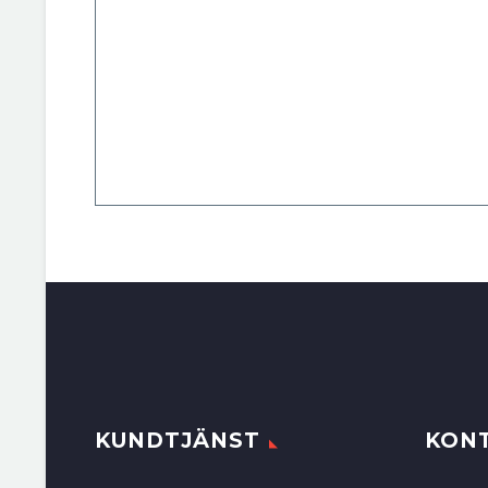
KUNDTJÄNST
KON