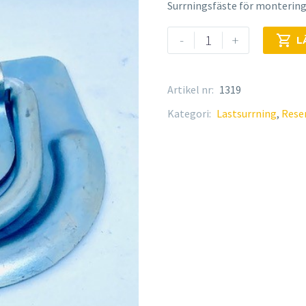
Surrningsfäste för montering
Surrningsfäste
-
+

L
mängd
Artikel nr:
1319
Kategori:
Lastsurrning
,
Reser