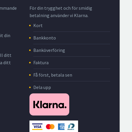
krymmande
För din trygghet och för smidig
betalning använder vi Klarna.
Kort
it din
Bankkonto
Banköverföring
l ditt
Faktura
a ditt
Få först, betala sen
Dela upp