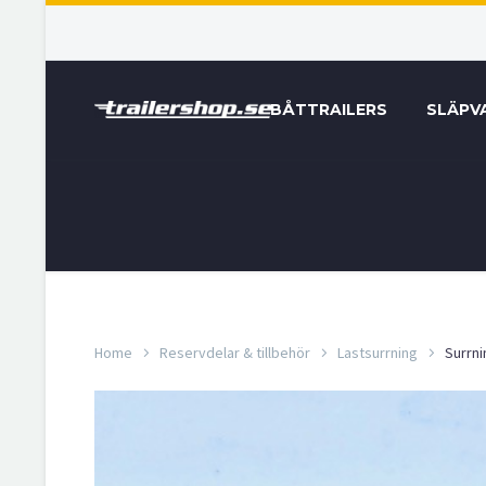
BÅTTRAILERS
SLÄPV
Home
Reservdelar & tillbehör
Lastsurrning
Surrn