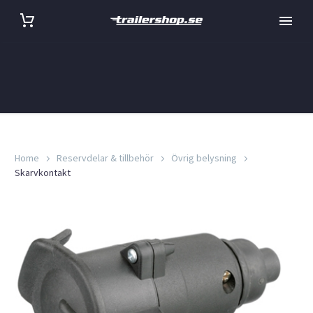
Home
Reservdelar & tillbehör
Övrig belysning
Skarvkontakt