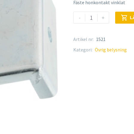
Fäste honkontakt vinklat
Fäste
-
+

L
mängd
Artikel nr:
1521
Kategori:
Övrig belysning