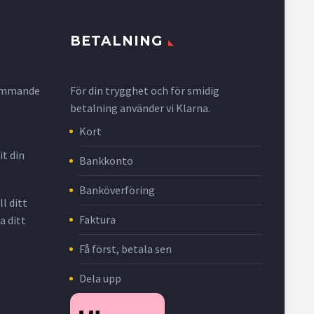
BETALNING
krymmande
För din trygghet och för smidig
betalning använder vi Klarna.
Kort
it din
Bankkonto
Banköverföring
l ditt
Faktura
a ditt
Få först, betala sen
Dela upp