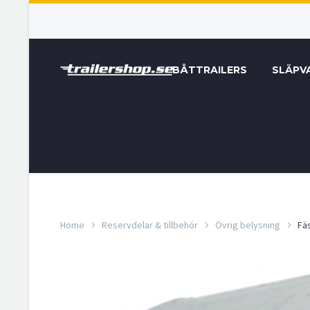
BÅTTRAILERS
SLÄPV
Home
Reservdelar & tillbehör
Övrig belysning
Fä