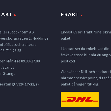
TAKT
FRAKT
ailer i Stockholm AB
Endast 69 kr i frakt för ej s
 Svensborgsvägen 1, Huddinge
paket.
info@batochtrailer.se
I kassan ser du enkelt vad din
 08-711 26 35
fraktkostnad blir när du angiv
er: Mån-Fre 09.00-17.00
postkod.
: Stängt
Vi använder DHL och skickar til
r: Stängt
närmast servicepoint, du spår
rstängt V29 (17-21/7)
paket på vägen till dig.