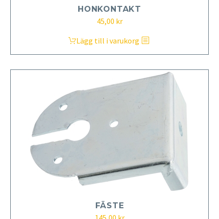
HONKONTAKT
45,00
kr
Lägg till i varukorg
FÄSTE
145,00
kr