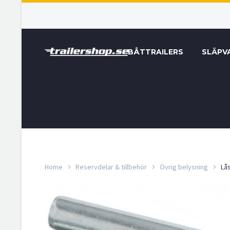
BÅTTRAILERS
SLÄPV
Home
Reservdelar & tillbehör
Övrig belysning
Lås