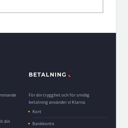
BETALNING
krymmande
För din trygghet och för smidig
betalning använder vi Klarna.
Kort
it din
Bankkonto