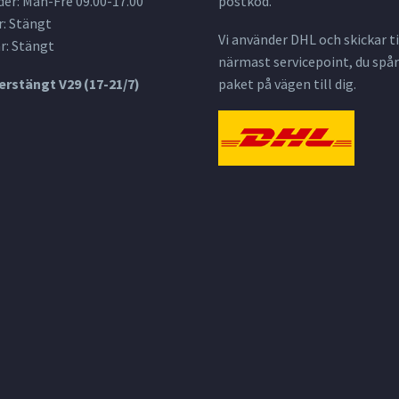
er: Mån-Fre 09.00-17.00
postkod.
: Stängt
Vi använder DHL och skickar til
r: Stängt
närmast servicepoint, du spår
rstängt V29 (17-21/7)
paket på vägen till dig.