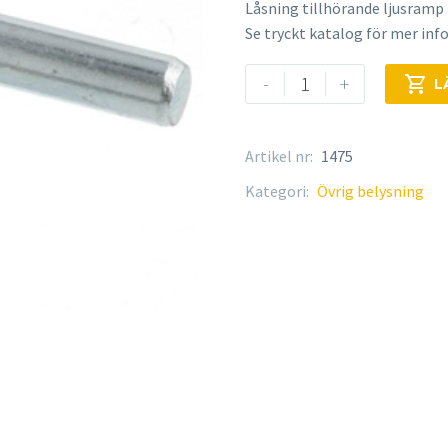
Låsning tillhörande ljusramp 
Se tryckt katalog för mer in
Låsning
-
+

L
för
ljusramp
mängd
Artikel nr:
1475
Kategori:
Övrig belysning