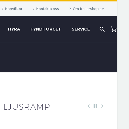
Köpvillkor
Kontakta oss
Om trailershop.se
HYRA
FYNDTORGET
SERVICE
R LJUSRAMP