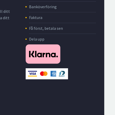
Banköverföring
l ditt
Faktura
a ditt
Få först, betala sen
Dela upp