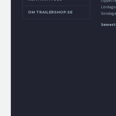
Öppettid
Lördagar
OM TRAILERSHOP.SE
Söndaga
Semeste