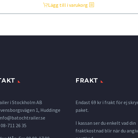
Lägg till i varukorg
TAKT
FRAKT
ailer i Stockholm AB
Endast 69 kr i frakt för ej s
 Svensborgsvägen 1, Huddinge
paket.
info@batochtrailer.se
I kassan ser du enkelt vad din
 08-711 26 35
fraktkostnad blir när du angiv