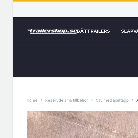
BÅTTRAILERS
SLÄPV
Home
Reservdelar & tillbehör
Nav med axeltapp