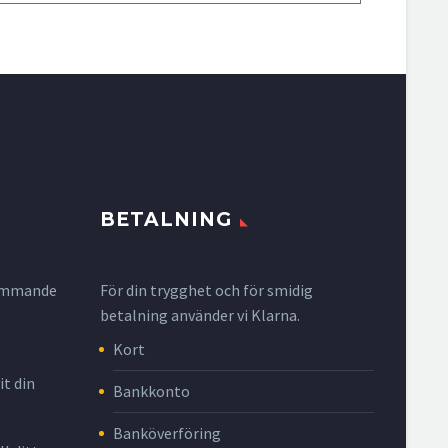
BETALNING
krymmande
För din trygghet och för smidig
betalning använder vi Klarna.
Kort
it din
Bankkonto
Banköverföring