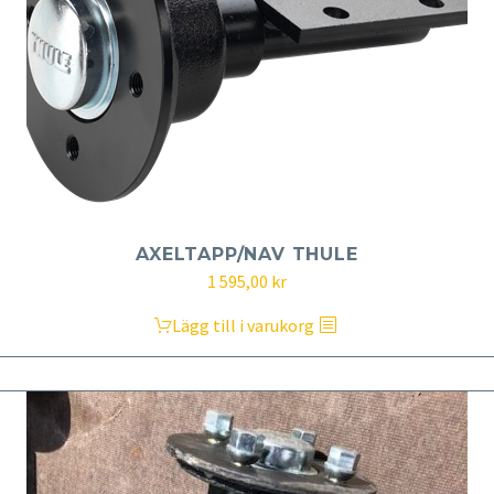
AXELTAPP/NAV THULE
1 595,00
kr
Lägg till i varukorg