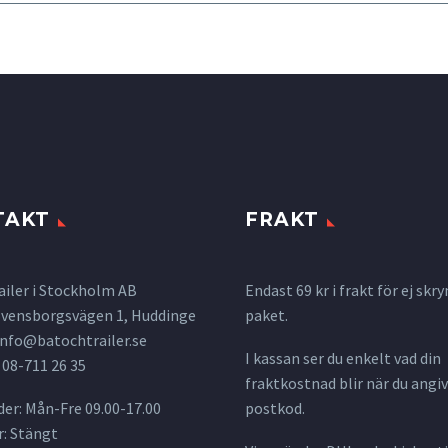
TAKT
FRAKT
ailer i Stockholm AB
Endast 69 kr i frakt för ej s
 Svensborgsvägen 1, Huddinge
paket.
info@batochtrailer.se
I kassan ser du enkelt vad din
 08-711 26 35
fraktkostnad blir när du angiv
er: Mån-Fre 09.00-17.00
postkod.
: Stängt