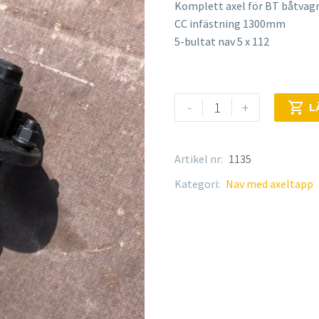
Komplett axel för BT båtvag
CC infästning 1300mm
5-bultat nav 5 x 112
Axel
-
+

L
komplett
BV-
1300,
Artikel nr:
1135
1500
Kategori:
Nav med axeltapp
mängd