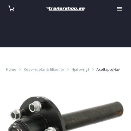
Home
Reservdelar & tillbehör
Hjul övrigt
Axeltapp/Nav