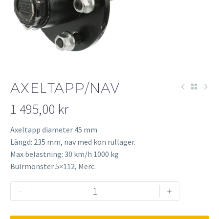
AXELTAPP/NAV
1 495,00
kr
Axeltapp diameter 45 mm
Längd: 235 mm, nav med kon rullager.
Max belastning: 30 km/h 1000 kg
Bulrmönster 5×112, Merc.
Axeltapp/Nav
-
+
mängd