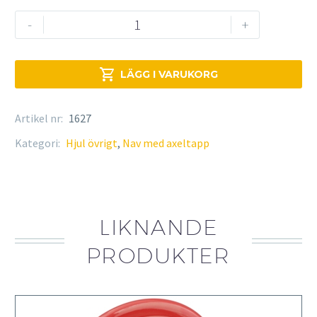
Axeltapp/Nav
-
+
LAXO
mängd

LÄGG I VARUKORG
Artikel nr:
1627
Kategori:
Hjul övrigt
,
Nav med axeltapp
LIKNANDE
PRODUKTER