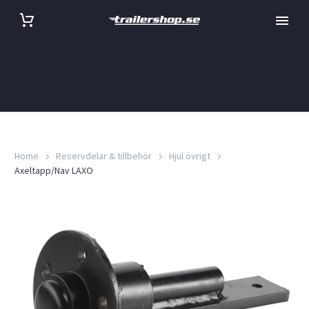
Home
Reservdelar & tillbehör
Hjul övrigt
Axeltapp/Nav LAXO