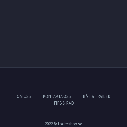
OM OSS
KONTAKTA OSS
BÅT & TRAILER
TIPS & RÅD
2022 © trailershop.se