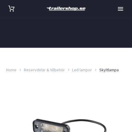
Home
Reservdelar & tillbehör
Led lampor
Skyltlampa