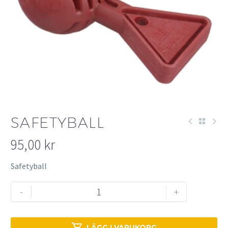
SAFETYBALL
95,00
kr
Safetyball
Safetyball
-
+
mängd

LÄGG I VARUKORG