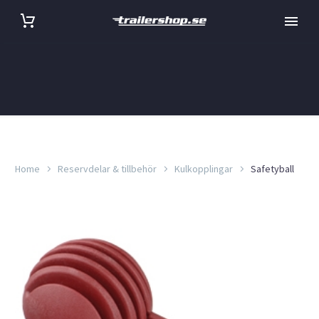
Home
Reservdelar & tillbehör
Kulkopplingar
Safetyball