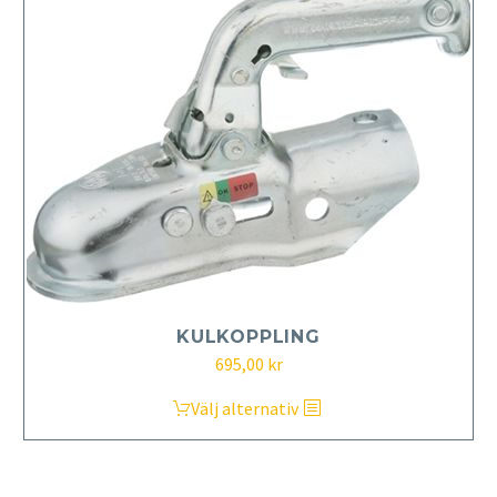
KULKOPPLING
695,00
kr
Den
Välj alternativ
här
produkten
har