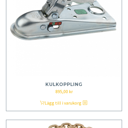
alternativen
kan
väljas
på
produktsidan
KULKOPPLING
895,00
kr
Lägg till i varukorg