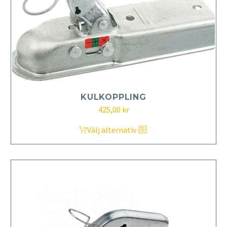
KULKOPPLING
425,00
kr
Den
Välj alternativ
här
produkten
har
flera
varianter.
De
olika