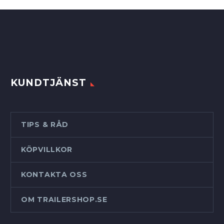
flera
varianter.
De
olika
alternativen
kan
KUNDTJÄNST
väljas
på
produktsidan
TIPS & RÅD
KÖPVILLKOR
KONTAKTA OSS
OM TRAILERSHOP.SE