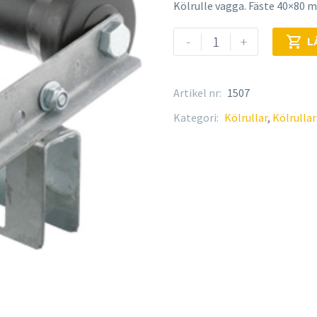
Kölrulle vagga. Fäste 40×80 m
Kölrulle
-
+

L
vagga
mängd
Artikel nr:
1507
Kategori:
Kölrullar
,
Kölrulla