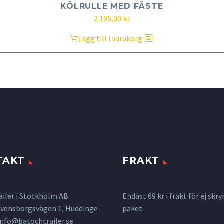
KÖLRULLE MED FÄSTE
2 195,00
kr
Lägg till i varukorg
TAKT
FRAKT
ailer i Stockholm AB
Endast 69 kr i frakt för ej s
 Svensborgsvägen 1, Huddinge
paket.
info@batochtrailer.se