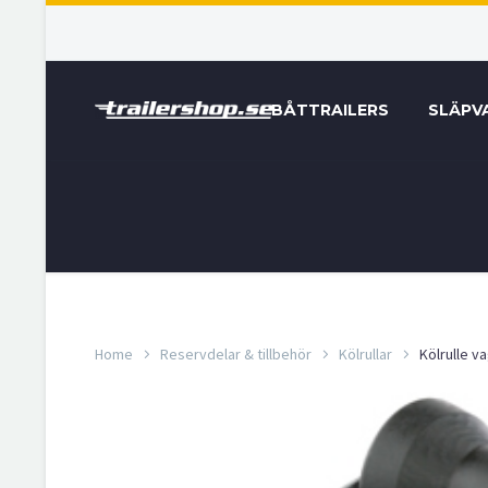
BÅTTRAILERS
SLÄPV
Home
Reservdelar & tillbehör
Kölrullar
Kölrulle v