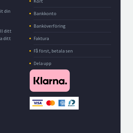
Kort
it din
Bankkonto
Banköverföring
l ditt
Faktura
a ditt
Få först, betala sen
Dela upp