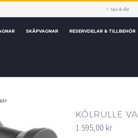
Tips & råd
AGNAR
SKÅPVAGNAR
RESERVDELAR & TILLBEHÖR
agga
KÖLRULLE V
1 595,00
kr