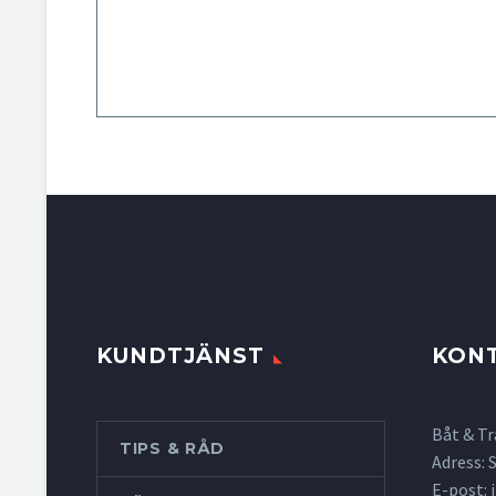
KUNDTJÄNST
KON
Båt & Tr
TIPS & RÅD
Adress:
E-post: