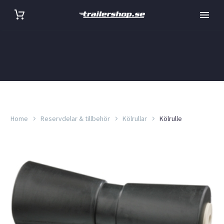
Home
Reservdelar & tillbehör
Kölrullar
Kölrulle