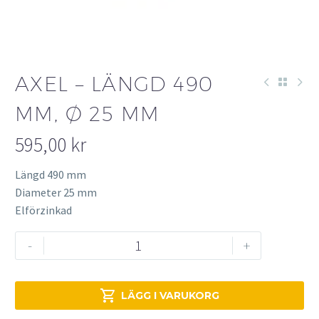
AXEL – LÄNGD 490
MM, Ø 25 MM
595,00
kr
Längd 490 mm
Diameter 25 mm
Elförzinkad
Axel
-
+
-
längd
490

LÄGG I VARUKORG
mm,