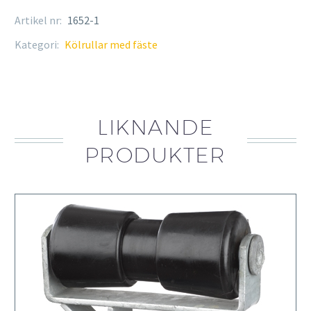
Ø
Artikel nr:
1652-1
25
mm
Kategori:
Kölrullar med fäste
mängd
LIKNANDE
PRODUKTER