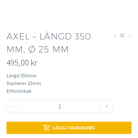
AXEL – LÄNGD 350
MM, Ø 25 MM
495,00
kr
Längd 350mm
Diameter 25mm
Elförzinkad
Axel
-
+
-
längd
350

LÄGG I VARUKORG
mm,