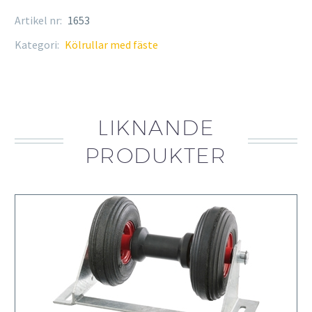
Ø
Artikel nr:
1653
25
mm
Kategori:
Kölrullar med fäste
mängd
LIKNANDE
PRODUKTER