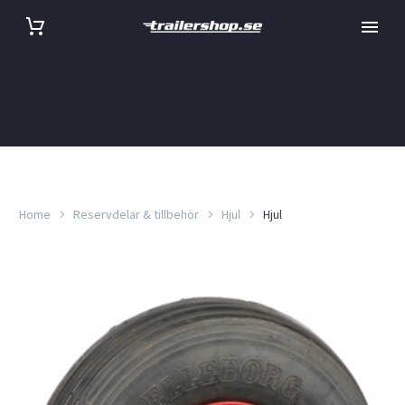
Home
Reservdelar & tillbehör
Hjul
Hjul