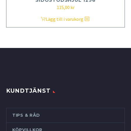
SIDOSTÖDSHJUL 1296
115,00
kr
Lägg till i varukorg
KUNDTJÄNST
TIPS & RÅD
KÖPVILLKOR