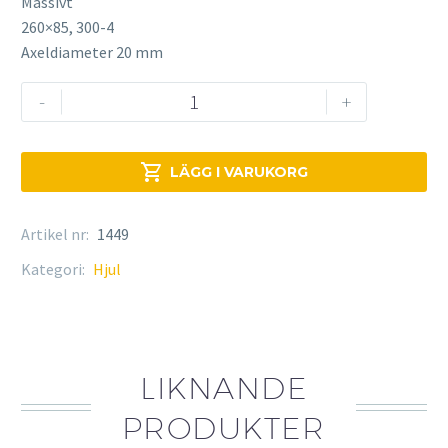
Massivt
260×85, 300-4
Axeldiameter 20 mm
Hjul
-
+
mängd

LÄGG I VARUKORG
Artikel nr:
1449
Kategori:
Hjul
LIKNANDE
PRODUKTER