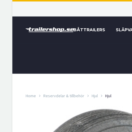
BÅTTRAILERS
SLÄPV
Home
Reservdelar & tillbehör
Hjul
Hjul