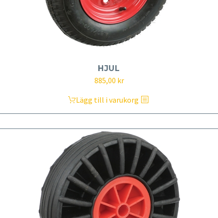
HJUL
885,00
kr
Lägg till i varukorg