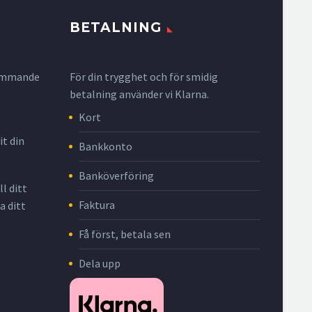
BETALNING
krymmande
För din trygghet och för smidig
betalning använder vi Klarna.
Kort
it din
Bankkonto
Banköverföring
l ditt
Faktura
a ditt
Få först, betala sen
Dela upp