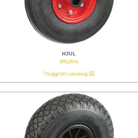
HJUL
895,00
kr
Lägg till i varukorg