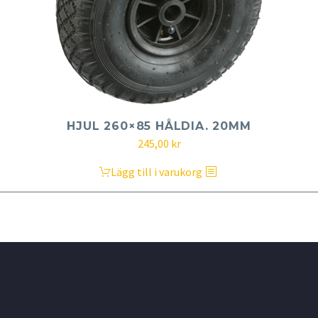
HJUL 260×85 HÅLDIA. 20MM
245,00
kr
Lägg till i varukorg