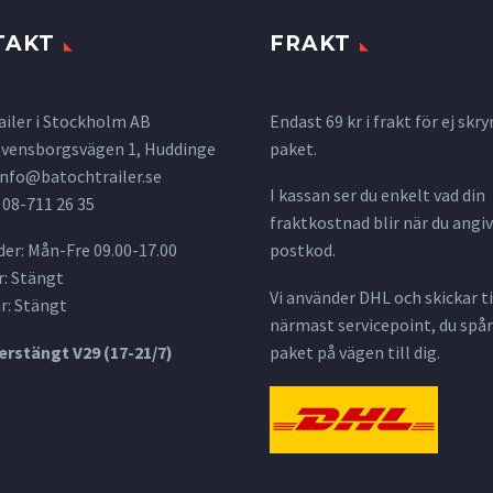
TAKT
FRAKT
ailer i Stockholm AB
Endast 69 kr i frakt för ej s
 Svensborgsvägen 1, Huddinge
paket.
info@batochtrailer.se
I kassan ser du enkelt vad din
 08-711 26 35
fraktkostnad blir när du angiv
er: Mån-Fre 09.00-17.00
postkod.
: Stängt
Vi använder DHL och skickar til
r: Stängt
närmast servicepoint, du spår
rstängt V29 (17-21/7)
paket på vägen till dig.