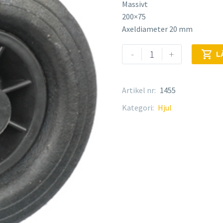
Massivt
200×75
Axeldiameter 20 mm
Hjul
-
+

L
mängd
Artikel nr:
1455
Kategori:
Hjul